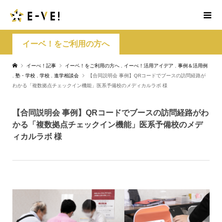
イーベ！をご利用の方へ
イーべ！記事
イーベ！をご利用の方へ
,
イーべ！活用アイデア
,
事例＆活用例
,
塾・学校
,
学校
,
進学相談会
【合同説明会 事例】QRコードでブースの訪問経路が
わかる「複数拠点チェックイン機能」医系予備校のメディカルラボ 様
【合同説明会 事例】QRコードでブースの訪問経路がわ
かる「複数拠点チェックイン機能」医系予備校のメデ
ィカルラボ 様