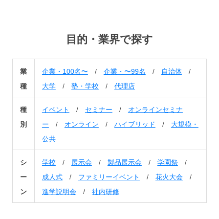
目的・業界で探す
業
企業・100名〜
/
企業・〜99名
/
自治体
/
種
大学
/
塾・学校
/
代理店
種
イベント
/
セミナー
/
オンラインセミナ
別
ー
/
オンライン
/
ハイブリッド
/
大規模・
公共
シ
学校
/
展示会
/
製品展示会
/
学園祭
/
ー
成人式
/
ファミリーイベント
/
花火大会
/
ン
進学説明会
/
社内研修