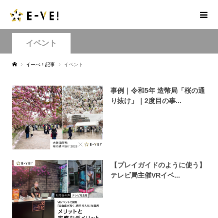
イベント
イーべ！記事
イベント
事例｜令和5年 造幣局「桜の通
り抜け」｜2度目の事...
【プレイガイドのように使う】
テレビ局主催VRイベ...