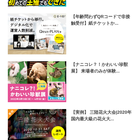
【年齢問わずQRコードで非接
触受付】紙チケットか...
【ナニコレ？！かわいい珍獣
展】 来場者のみが体験...
【実例】 三陸花火大会|2020年
国内最大級の花火大...