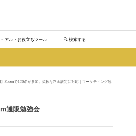
ニュアル・お役立ちツール
🔍️ 検索する
例】Zoomで120名が参加。柔軟な料金設定に対応｜マーケティング勉
tm通販勉強会