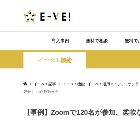
導入事例
無料で相談
無料で
イーべ！機能
イーべ！記事
イーべ！機能
,
イーべ！活用アイデア
,
オンラ
強会｜itm通販勉強会
【事例】Zoomで120名が参加。柔