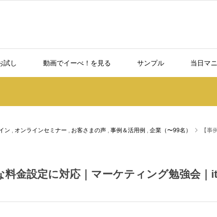
お試し
動画でイーべ！を見る
サンプル
当日マ
イン
,
オンラインセミナー
,
お客さまの声
,
事例＆活用例
,
企業（〜99名）
【事
軟な料金設定に対応｜マーケティング勉強会｜i