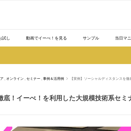
お試し
動画でイーべ！を見る
サンプル
当日マ
ア
,
オンライン
,
セミナー
,
事例＆活用例
【実例】ソーシャルディスタンスを徹
徹底！イーべ！を利用した大規模技術系セミ