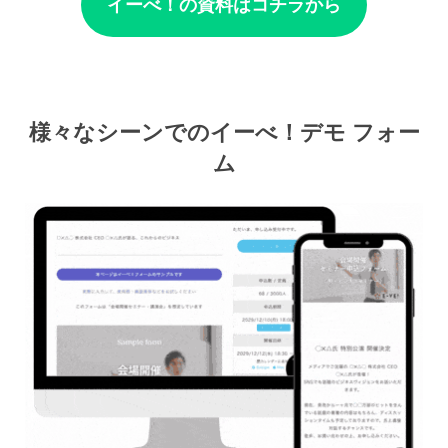
イーべ！の資料はコチラから
様々なシーンでのイーべ！デモ フォー
ム