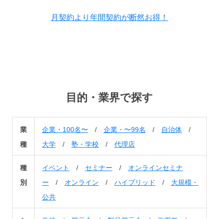
月契約より年間契約が断然お得！
目的・業界で探す
業
企業・100名〜
/
企業・〜99名
/
自治体
/
種
大学
/
塾・学校
/
代理店
種
イベント
/
セミナー
/
オンラインセミナ
別
ー
/
オンライン
/
ハイブリッド
/
大規模・
公共