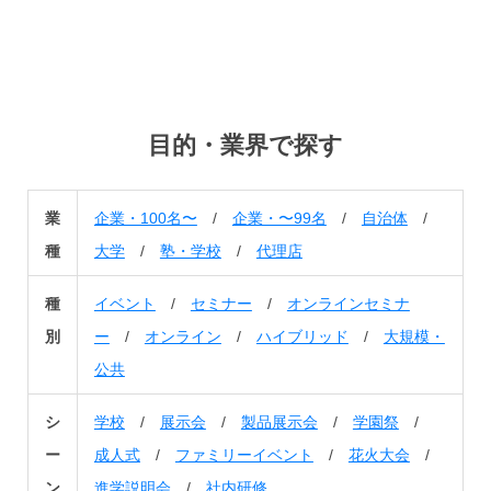
目的・業界で探す
業
企業・100名〜
/
企業・〜99名
/
自治体
/
種
大学
/
塾・学校
/
代理店
種
イベント
/
セミナー
/
オンラインセミナ
別
ー
/
オンライン
/
ハイブリッド
/
大規模・
公共
シ
学校
/
展示会
/
製品展示会
/
学園祭
/
ー
成人式
/
ファミリーイベント
/
花火大会
/
ン
進学説明会
/
社内研修