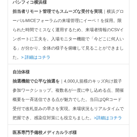
パシフィコ横浜様
担当者リモート管理でもスムーズな受付を実現
｜横浜グロ
ーバルMICEフォーラムの来場管理にイーベ！を採用。限
られた時間でミスなく運用するため、来場者情報のCSVイ
ンポートに工夫を。入場モニター機能で「今どこに何人い
る」が分かり、全体の様子を俯瞰して見ることができまし
た。
> 詳細はコチラ
自治体様
抽選機能で公平な抽選を
｜4,000人規模のキッズ向け親子
参加ワークショップ。複数名が一度に申し込める点、開催
概要を一斉送信できる点が魅力でした。当日はQRコード
受付で改札並みの早さを実現。来場状況もリアルタイムで
把握でき、感染症対策にも役立ちました。
>詳細はコチラ
医系専門予備校メディカルラボ様