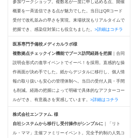
参加ワークショップ。複数名が一度に申し込める点、開催
概要を一斉送信できる点が魅力でした。当日はQRコード
受付で改札並みの早さを実現。来場状況もリアルタイムで
把握でき、感染症対策にも役立ちました。
>詳細はコチラ
医系専門予備校メディカルラボ様
複数拠点チェックイン機能でブース訪問経路を把握
｜合同
説明会形式の進学イベントでイーベ！を採用。直感的な操
作画面が決め手でした。紙からデジタルに移行し、個人情
報の取り扱いも安心の管理体制へ。当日の受付人員・手間
も削減。経路の把握によって明確で具体的なアフターコー
ルができ、有意義さを実感しています。
>詳細はコチラ
株式会社エンファム. 様
自社システムから移行し受付操作がシンプルに
｜「リト
ル・ママ」主催ファミリーイベント。完全予約制の人気コ