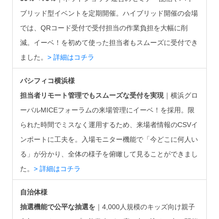
ブリッド型イベントを定期開催。ハイブリッド開催の会場
では、QRコード受付で受付担当の作業負担を大幅に削
減。イーベ！を初めて使った担当者もスムーズに受付でき
ました。
> 詳細はコチラ
パシフィコ横浜様
担当者リモート管理でもスムーズな受付を実現
｜横浜グロ
ーバルMICEフォーラムの来場管理にイーベ！を採用。限
られた時間でミスなく運用するため、来場者情報のCSVイ
ンポートに工夫を。入場モニター機能で「今どこに何人い
る」が分かり、全体の様子を俯瞰して見ることができまし
た。
> 詳細はコチラ
自治体様
抽選機能で公平な抽選を
｜4,000人規模のキッズ向け親子