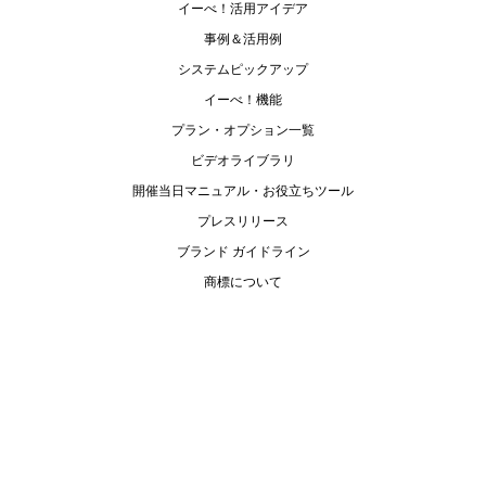
イーべ！活用アイデア
事例＆活用例
システムピックアップ
イーべ！機能
プラン・オプション一覧
ビデオライブラリ
開催当日マニュアル・お役立ちツール
プレスリリース
ブランド ガイドライン
商標について
運営会社
お電話でのご相談
資料請求
30日間無料で体験
Copyright ©
. All Rights Reserved.