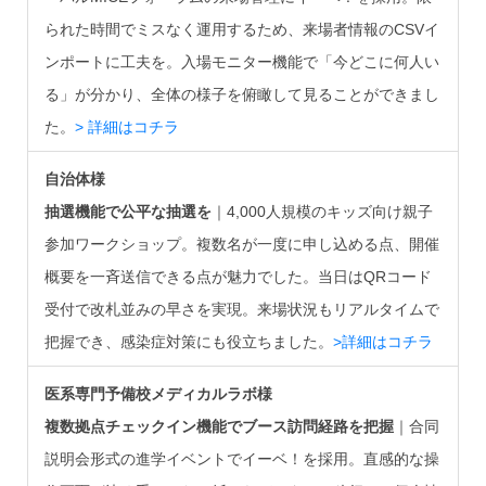
られた時間でミスなく運用するため、来場者情報のCSVイ
ンポートに工夫を。入場モニター機能で「今どこに何人い
る」が分かり、全体の様子を俯瞰して見ることができまし
た。
> 詳細はコチラ
自治体様
抽選機能で公平な抽選を
｜4,000人規模のキッズ向け親子
参加ワークショップ。複数名が一度に申し込める点、開催
概要を一斉送信できる点が魅力でした。当日はQRコード
受付で改札並みの早さを実現。来場状況もリアルタイムで
把握でき、感染症対策にも役立ちました。
>詳細はコチラ
医系専門予備校メディカルラボ様
複数拠点チェックイン機能でブース訪問経路を把握
｜合同
説明会形式の進学イベントでイーベ！を採用。直感的な操