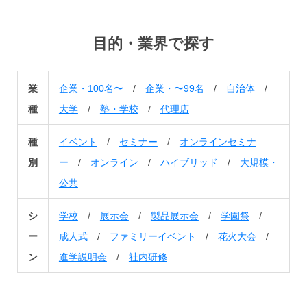
目的・業界で探す
業
企業・100名〜
/
企業・〜99名
/
自治体
/
種
大学
/
塾・学校
/
代理店
種
イベント
/
セミナー
/
オンラインセミナ
別
ー
/
オンライン
/
ハイブリッド
/
大規模・
公共
シ
学校
/
展示会
/
製品展示会
/
学園祭
/
ー
成人式
/
ファミリーイベント
/
花火大会
/
ン
進学説明会
/
社内研修