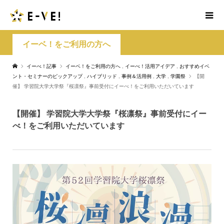
イーベ！をご利用の方へ
イーべ！記事
イーベ！をご利用の方へ
,
イーべ！活用アイデア
,
おすすめイベ
ント・セミナーのピックアップ
,
ハイブリッド
,
事例＆活用例
,
大学
,
学園祭
【開
催】 学習院大学大学祭『桜凛祭』事前受付にイーべ！をご利用いただいています
【開催】 学習院大学大学祭『桜凛祭』事前受付にイー
べ！をご利用いただいています