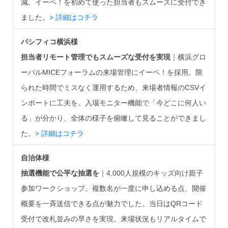
減。イーベ！を初めて使った担当者もスムーズに受付でき
ました。
> 詳細はコチラ
パシフィコ横浜様
担当者リモート管理でもスムーズな受付を実現
｜横浜グロ
ーバルMICEフォーラムの来場管理にイーベ！を採用。限
られた時間でミスなく運用するため、来場者情報のCSVイ
ンポートに工夫を。入場モニター機能で「今どこに何人い
る」が分かり、全体の様子を俯瞰して見ることができまし
た。
> 詳細はコチラ
自治体様
抽選機能で公平な抽選を
｜4,000人規模のキッズ向け親子
参加ワークショップ。複数名が一度に申し込める点、開催
概要を一斉送信できる点が魅力でした。当日はQRコード
受付で改札並みの早さを実現。来場状況もリアルタイムで