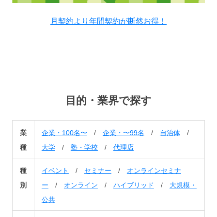
月契約より年間契約が断然お得！
目的・業界で探す
業
企業・100名〜
/
企業・〜99名
/
自治体
/
種
大学
/
塾・学校
/
代理店
種
イベント
/
セミナー
/
オンラインセミナ
別
ー
/
オンライン
/
ハイブリッド
/
大規模・
公共