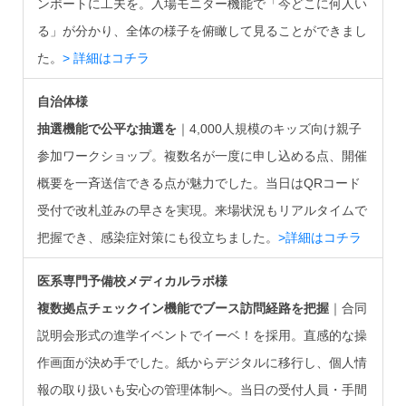
ンポートに工夫を。入場モニター機能で「今どこに何人い
る」が分かり、全体の様子を俯瞰して見ることができまし
た。
> 詳細はコチラ
自治体様
抽選機能で公平な抽選を
｜4,000人規模のキッズ向け親子
参加ワークショップ。複数名が一度に申し込める点、開催
概要を一斉送信できる点が魅力でした。当日はQRコード
受付で改札並みの早さを実現。来場状況もリアルタイムで
把握でき、感染症対策にも役立ちました。
>詳細はコチラ
医系専門予備校メディカルラボ様
複数拠点チェックイン機能でブース訪問経路を把握
｜合同
説明会形式の進学イベントでイーベ！を採用。直感的な操
作画面が決め手でした。紙からデジタルに移行し、個人情
報の取り扱いも安心の管理体制へ。当日の受付人員・手間