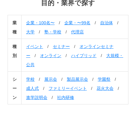
目的・業界で探す
業
企業・100名〜
/
企業・〜99名
/
自治体
/
種
大学
/
塾・学校
/
代理店
種
イベント
/
セミナー
/
オンラインセミナ
別
ー
/
オンライン
/
ハイブリッド
/
大規模・
公共
シ
学校
/
展示会
/
製品展示会
/
学園祭
/
ー
成人式
/
ファミリーイベント
/
花火大会
/
ン
進学説明会
/
社内研修