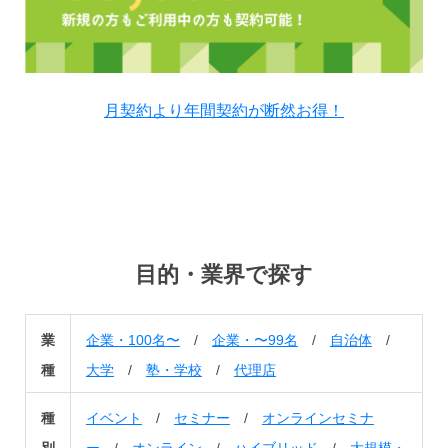
月契約より年間契約が断然お得！
目的・業界で探す
業
企業・100名〜
/
企業・〜99名
/
自治体
/
種
大学
/
塾・学校
/
代理店
種
イベント
/
セミナー
/
オンラインセミナ