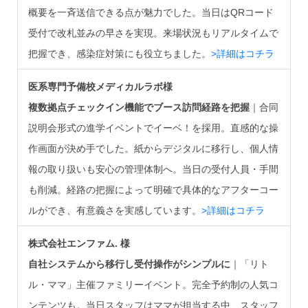
概要を一斉送信できる点が魅力でした。当日はQRコード
受付で改札並みの早さを実現。来場状況もリアルタイムで
把握でき、感染症対策にも役立ちました。
>詳細はコチラ
医系専門予備校メディカルラボ様
複数拠点チェックイン機能でブース訪問経路を把握
｜合同
説明会形式の進学イベントでイーベ！を採用。直感的な操
作画面が決め手でした。紙からデジタルに移行し、個人情
報の取り扱いも安心の管理体制へ。当日の受付人員・手間
も削減。経路の把握によって明確で具体的なアフターコー
ルができ、有意義さを実感しています。
>詳細はコチラ
株式会社エンファム. 様
自社システムから移行し受付操作がシンプルに
｜「リト
ル・ママ」主催ファミリーイベント。完全予約制の人気コ
ンテンツも。当日スタッフはママが担当する中、スタッフ