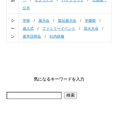
別
ー
/
オンライン
/
ハイブリッド
/
大規模・
公共
シ
学校
/
展示会
/
製品展示会
/
学園祭
/
ー
成人式
/
ファミリーイベント
/
花火大会
/
ン
進学説明会
/
社内研修
気になるキーワードを入力
検索
検索