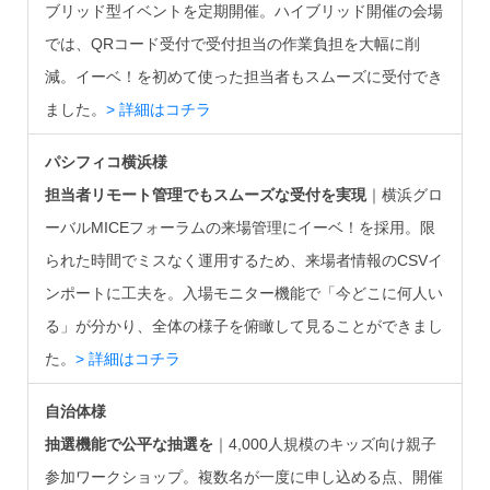
ブリッド型イベントを定期開催。ハイブリッド開催の会場
では、QRコード受付で受付担当の作業負担を大幅に削
減。イーベ！を初めて使った担当者もスムーズに受付でき
ました。
> 詳細はコチラ
パシフィコ横浜様
担当者リモート管理でもスムーズな受付を実現
｜横浜グロ
ーバルMICEフォーラムの来場管理にイーベ！を採用。限
られた時間でミスなく運用するため、来場者情報のCSVイ
ンポートに工夫を。入場モニター機能で「今どこに何人い
る」が分かり、全体の様子を俯瞰して見ることができまし
た。
> 詳細はコチラ
自治体様
抽選機能で公平な抽選を
｜4,000人規模のキッズ向け親子
参加ワークショップ。複数名が一度に申し込める点、開催