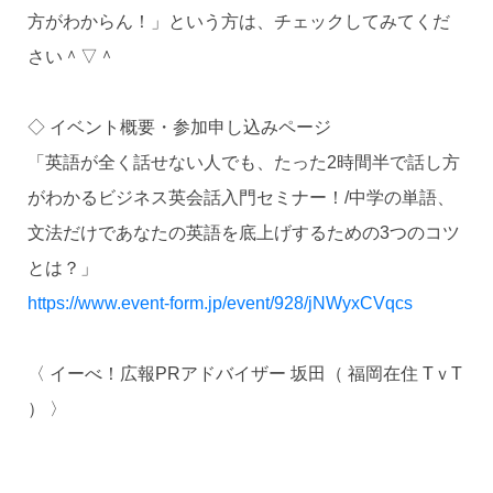
方がわからん！」という方は、チェックしてみてくだ
さい＾▽＾
◇ イベント概要・参加申し込みページ
「英語が全く話せない人でも、たった2時間半で話し方
がわかるビジネス英会話入門セミナー！/中学の単語、
文法だけであなたの英語を底上げするための3つのコツ
とは？」
https://www.event-form.jp/event/928/jNWyxCVqcs
〈 イーべ！広報PRアドバイザー 坂田（ 福岡在住 TｖT
） 〉