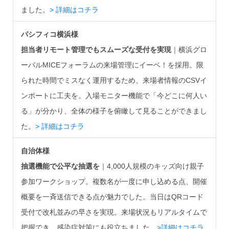
ました。
> 詳細はコチラ
パシフィコ横浜様
担当者リモート管理でもスムーズな受付を実現
｜横浜グロ
ーバルMICEフォーラムの来場管理にイーベ！を採用。限
られた時間でミスなく運用するため、来場者情報のCSVイ
ンポートに工夫を。入場モニター機能で「今どこに何人い
る」が分かり、全体の様子を俯瞰して見ることができまし
た。
> 詳細はコチラ
自治体様
抽選機能で公平な抽選を
｜4,000人規模のキッズ向け親子
参加ワークショップ。複数名が一度に申し込める点、開催
概要を一斉送信できる点が魅力でした。当日はQRコード
受付で改札並みの早さを実現。来場状況もリアルタイムで
把握でき、感染症対策にも役立ちました。
>詳細はコチラ