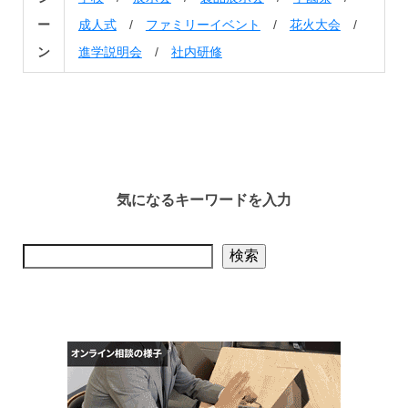
ー
成人式
/
ファミリーイベント
/
花火大会
/
ン
進学説明会
/
社内研修
気になるキーワードを入力
検索
検索