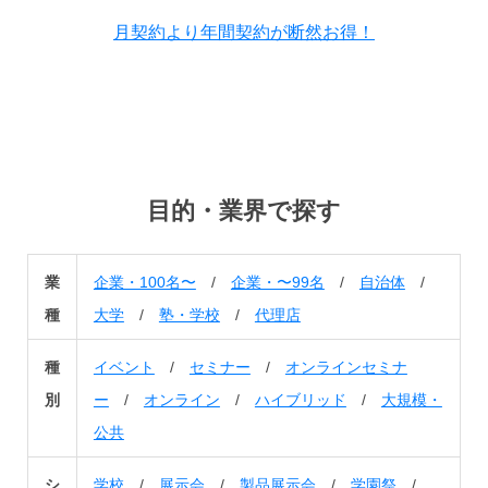
月契約より年間契約が断然お得！
目的・業界で探す
業
企業・100名〜
/
企業・〜99名
/
自治体
/
種
大学
/
塾・学校
/
代理店
種
イベント
/
セミナー
/
オンラインセミナ
別
ー
/
オンライン
/
ハイブリッド
/
大規模・
公共
シ
学校
/
展示会
/
製品展示会
/
学園祭
/