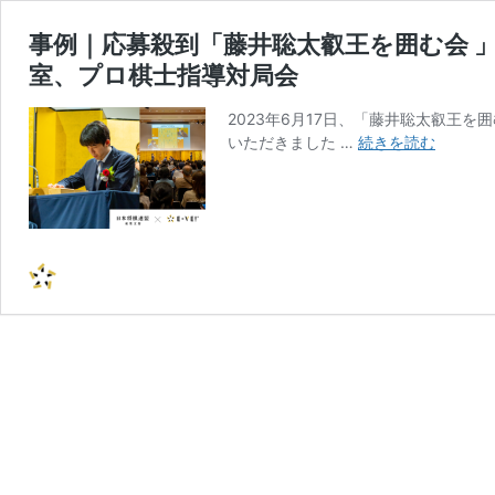
事例｜応募殺到「藤井聡太叡王を囲む会 
室、プロ棋士指導対局会
2023年6月17日、「藤井聡太叡王
事
いただきました …
続きを読む
例
｜
応
募
殺
到
「藤
井
聡
太
叡
王
を
囲
む