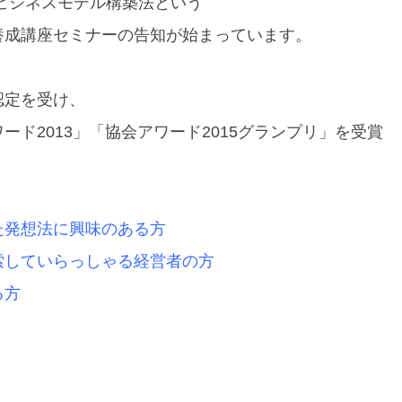
ビジネスモデル構築法という
養成講座セミ
ナーの告知が始まっています。
認定を受け、
ード201
3」「協会アワード2015グランプリ」を受賞
た発想法に興
味のある方
索していらっ
しゃる経営者の方
る方