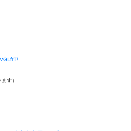
VGLfrT/
います）