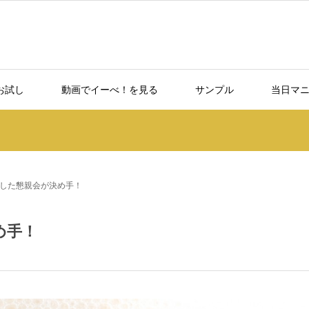
お試し
動画でイーべ！を見る
サンプル
当日マ
した懇親会が決め手！
め手！